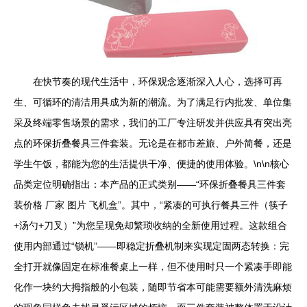
在快节奏的现代生活中，环保观念逐渐深入人心，选择可再
生、可循环的清洁用具成为新的潮流。为了满足行内批发、单位集
采及终端零售场景的需求，我们的工厂专注研发并供应具有突出亮
点的环保折叠餐具三件套装。无论是在都市差旅、户外简餐，还是
学生午饭，都能为您的生活提供干净、便捷的使用体验。\n\n核心
品类定位明确指出：本产品的正式类别——“环保折叠餐具三件套
装价格 厂家 图片 飞机盒”。其中，“紧凑的可执行餐具三件（筷子
+汤勺+刀叉）”为您呈现免却繁琐收纳的全新使用过程。这款组合
使用内部通过“锁机”——即稳定折叠机制来实现定固两态转换：完
全打开就像固定在标准餐桌上一样，但不使用时只一个紧凑手即能
化作一块约大拇指般的小包装，随即节省本可能需要额外清洗麻烦