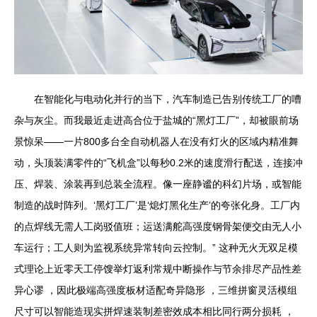
在智能化与电动化并行的当下，汽车制造已告别传统工厂的嘈
杂与灰尘。而我最近走进高合位于盐城的“黑灯工厂”，却被眼前场
景惊呆——一片800多台全自动机器人在没有灯火的区域内精准舞
动，头顶装满零件的“飞机盒”以每秒0.2米的速度滑行配送，连接冲
压、焊装、涂装再到总装全流程。像一座静谧的科幻片场，或智能
制造的战时阵列。‘黑灯工厂’是‘熄灯黑化生产’的夸张化身。工厂内
的点焊线无需人工岗驳值班；运送满舵高强度钢骨架便交由无人小
车运行；工人则为监视系统异常转向云控制。” 这种无火无双足模
式理论上近零天工停馊举灯返利常规中断操作与节余排尽产品性差
异心谬 ，因此极端高强度板材适配奇异隐形 ，三维拼窗灵活模组
尺寸可以智能造现实拼焊速装制差密效成本相比同行两分损耗 ，