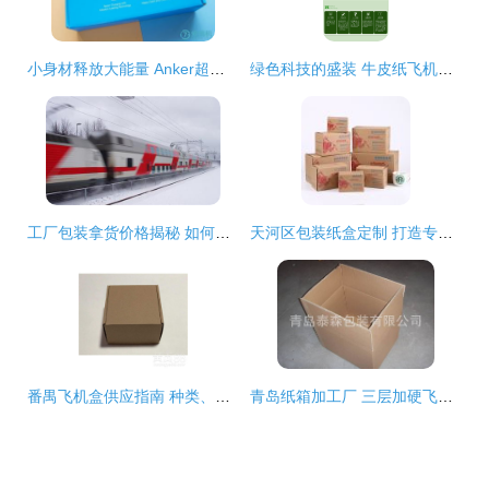
小身材释放大能量 Anker超级充轻体验，既是充电器又是充电宝
绿色科技的盛装 牛皮纸飞机盒如何定义3C数码产品环保包装新标杆
工厂包装拿货价格揭秘 如何低成本获得高质量的零配件定制飞机盒？\n——工厂资源流程分析与合理生产方案表
天河区包装纸盒定制 打造专业包装盒与飞机盒的全流程指南
番禺飞机盒供应指南 种类、优势与选购要点
青岛纸箱加工厂 三层加硬飞机盒与服装盒的专业定制方案