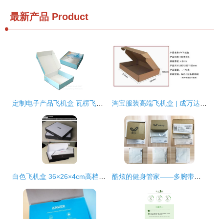
最新产品
Product
定制电子产品飞机盒 瓦楞飞机盒的多功能打包利器与服装包装之选
淘宝服装高端飞机盒 | 成万达贸易折叠瓦楞纸包装盒供应
白色飞机盒 36×26×4cm高档定制纸箱，为服装打破运输樊篱
酷炫的健身管家——多腕带测心率运动智能手环Weloop唯乐Now2试用报告