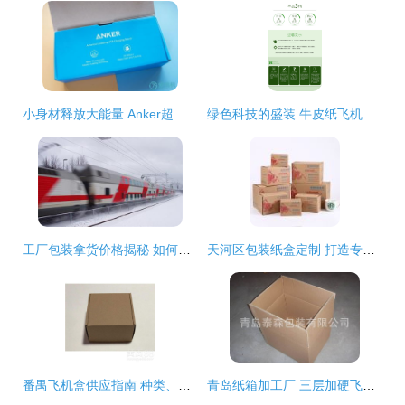
小身材释放大能量 Anker超级充轻体验，既是充电器又是充电宝
绿色科技的盛装 牛皮纸飞机盒如何定义3C数码产品环保包装新标杆
工厂包装拿货价格揭秘 如何低成本获得高质量的零配件定制飞机盒？\n——工厂资源流程分析与合理生产方案表
天河区包装纸盒定制 打造专业包装盒与飞机盒的全流程指南
番禺飞机盒供应指南 种类、优势与选购要点
青岛纸箱加工厂 三层加硬飞机盒与服装盒的专业定制方案