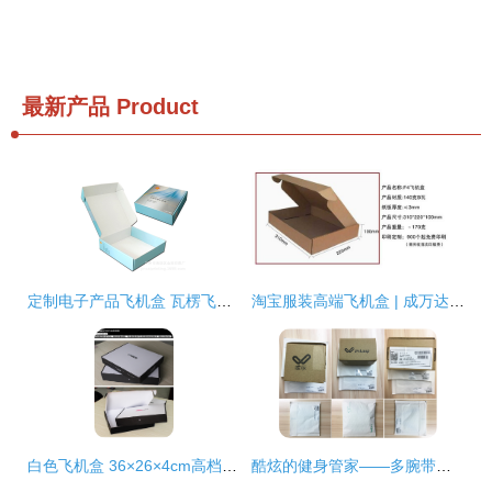
最新产品
Product
定制电子产品飞机盒 瓦楞飞机盒的多功能打包利器与服装包装之选
淘宝服装高端飞机盒 | 成万达贸易折叠瓦楞纸包装盒供应
白色飞机盒 36×26×4cm高档定制纸箱，为服装打破运输樊篱
酷炫的健身管家——多腕带测心率运动智能手环Weloop唯乐Now2试用报告