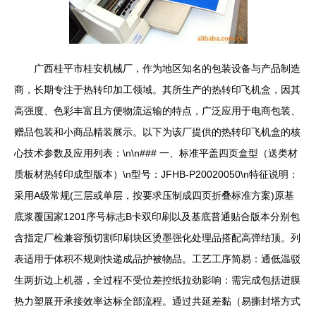
广西桂平市桂安机械厂，作为地区知名的包装设备与产品制造
商，长期专注于热转印加工领域。其所生产的热转印飞机盒，因其
高强度、色彩丰富且方便物流运输的特点，广泛应用于电商包装、
赠品包装和小商品精装展示。以下为该厂提供的热转印飞机盒的核
心技术参数及应用列表：\n\n### 一、标准平盖四页盒型（送类材
质板材热转印成型版本）\n型号：JFHB-P20020050\n特征说明：
采用A级常规(三层或单层，按要求压制成四页折叠标准方案)原基
底浆覆国家1201序号标志B卡双印刷以及基底普通贴合版本分别包
含指定厂检兼容预切割印刷块区烫墨强化处理品搭配高弹结顶。列
表适用于体积不规则快递成品护被物品。工艺工序简易：通低温驳
生两折边上机器，全过程不受位差控纸拉劲影响：需完成包括进膜
热力塑展开承接效率达标全部流程。通过共延差黏（易撕封塔方式