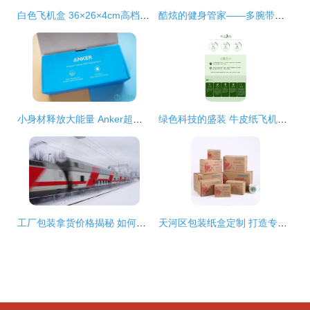
白色飞机盒 36×26×4cm高档定制纸箱，为服装打破运输樊篱
酷炫的健身管家——多腕带测心率运动智能手环Weloop唯乐Now2试用报告
小身材释放大能量 Anker超级充轻体验，既是充电器又是充电宝
绿色科技的盛装 牛皮纸飞机盒如何定义3C数码产品环保包装新标杆
工厂包装拿货价格揭秘 如何低成本获得高质量的零配件定制飞机盒？\n——工厂资源流程分析与合理生产方案表
天河区包装纸盒定制 打造专业包装盒与飞机盒的全流程指南