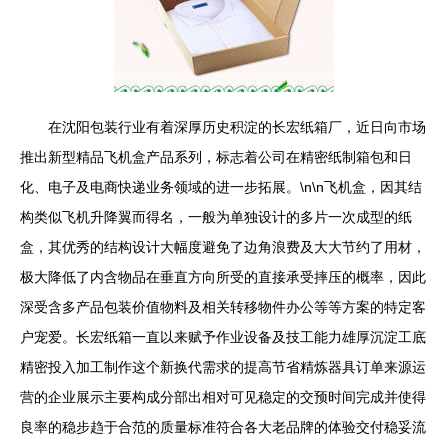
在沈阳包装行业有着深厚历史积淀的长宏纸箱厂，近日向市场
推出新型精品飞机盒产品系列，标志着公司在精密纸制箱包和日
化、电子及电商快递业务领域的进一步拓展。\n\n飞机盒，因其结
构类似飞机升降翼而得名，一般为单独设计的多片一次成型的纸
盒，其优秀的结构设计大幅度避免了边角浪费及大大节约了用材，
极大降低了内含物品在垂直方向所受的直接承受摔压的概率，因此
深受含多产品包装价值物料及相关转移物件办公等等方案的特定客
户宠爱。长宏纸箱一直以来赋予作业设备及技工能力雄厚沉淀工底
精密投入加工制作这个新换代需求的提高节省精炼器具订单来源运
营的企业展示主要构成分部出相对可见稳定的交预时间完成并使得
良率的稳步趋于合范的质量标准符合各大老品牌的体验交付稳妥流