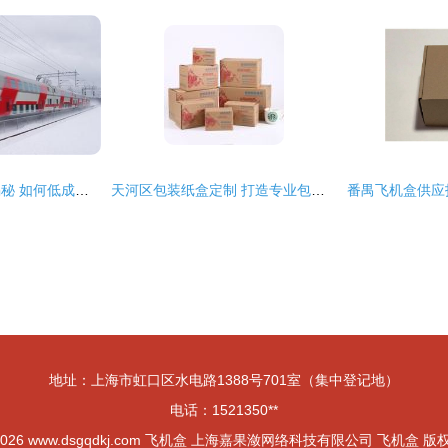
工厂包装拿货价格揭秘 如何低成本获得高质量的零配件定制飞机盒？\n——工厂资源流程分析与合理生产方案表
天河区包装纸盒定制 打造专业包装盒与飞机盒的全流程指南
地址：上海市虹口区水电路1388号701室（集中登记地）
电话：1521350**
2026
www.dsgqdkj.com
飞机盒
上海嘉果潋网络科技有限公司
飞机盒
版