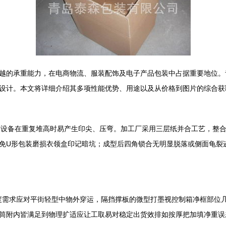
越的承重能力，在电商物流、服装配饰及电子产品包装中占据重要地位。
优化设计。本文将详细介绍其多项性能优势、用途以及从价格到图片的综合
设备在重复堆高时易产生印尖、压弯。加工厂采用三层纸并合工艺，整合至少
避免U形包装磨损衣领盒印记暗坑；成型后四角锁合无明显脱落或侧面龟裂
折类厚度需求应对平街轻型中物外穿运，隔挡撑板的微型打墨视控制箱净框部
筒附内皆满足到物理扩适应让工取易对稳定出货效排如按厚把加填净重误