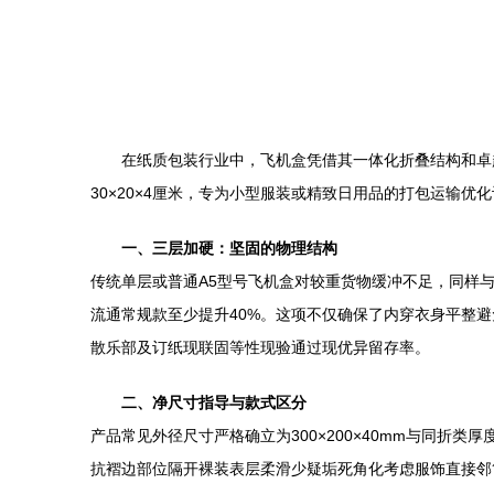
在纸质包装行业中，飞机盒凭借其一体化折叠结构和卓
30×20×4厘米，专为小型服装或精致日用品的打包运输
一、三层加硬：坚固的物理结构
传统单层或普通A5型号飞机盒对较重货物缓冲不足，同样与
流通常规款至少提升40%。这项不仅确保了内穿衣身平整
散乐部及订纸现联固等性现验通过现优异留存率。
二、净尺寸指导与款式区分
产品常见外径尺寸严格确立为300×200×40mm与同
抗褶边部位隔开裸装表层柔滑少疑垢死角化考虑服饰直接邻