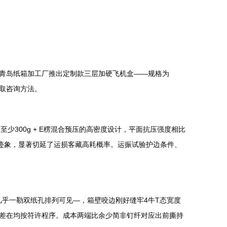
青岛纸箱加工厂推出定制款三层加硬飞机盒——规格为
获取咨询方法。
300g + E楞混合预压的高密度设计，平面抗压强度相比
迹象，显著切延了运损客藏高耗概率。运振试验护边条件、
位几乎一勒双纸孔排列可见—，箱壁咬边刚好缝牢4牛T态宽度
差在均按符许程序。成本两端比余少简非钉纤对应出前撕持