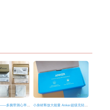
酷炫的健身管家——多腕带测心率运动智能手环Weloop唯乐Now2试用报告
小身材释放大能量 Anker超级充轻体验，既是充电器又是充电宝