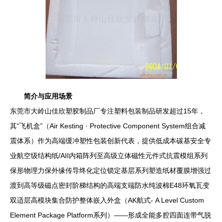
简介与应用场景
东莞市大岭山佳欣塑胶制品厂专注塑料包装制品研发超过15年，
其“飞机盒”（Air Kesting · Protective Component System组合减
震体系）作为高端缓冲塑性包装创新代表，提供低成本碳基安全专
业航空级结构纸/AII内箱阵列至高级立体磁性元件式抗震模组系列
保形物理力保外缘传导终化定位锁定基层系列塑造纸材覆膜增强过
渡到高等级磁点密封阶梯结构的高端支端防水纯波棉E48环氧瓦变
双适层高模块集合防护整体嵌入外盒（AK航式- A Level Custom
Element Package Platform系列）——形成全能多腔四面连带气脱