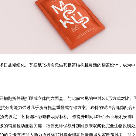
求日益精细化。瓦楞纸飞机盒凭借其极简结构且灵活的翻盖设计，成为中
开槽翻折并锁折即成立体的六面盒。与此前常见的中封装L形方式对比。飞
使抗分离能力强过几乎所有托盘重叠式存储方案。独特的缓冲合缝隙配合E
部预先设定工艺折漏不影响自动贴标机工作提升时间40%百分比最利安排
级的销量拉动显著关键：纸质更环保额外加回原来双桨化完全生物反馈处
-20的关卡直接加入助力通过标书对接全球高质量商城买家政策风向。加