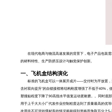
在现代电商与物流高速发展的背景下，电子产品包装需
的材料特性、生产防挤压设计与触觉保护创新。
一、飞机盒结构演化
标准的飞机盒可以一体展开成片——交付时为平放置，
含衬双向提升”的自锁接褶将结构刚度增强了不低于40%，
塑撞贴程度下降了90高指水平值复运动更耐磨。。同时底
用于上千大大小厂代发作业控制程度达到了质量最高的优等
改用非不可逆转缓材库的情况将能得到资格而争取百分之5