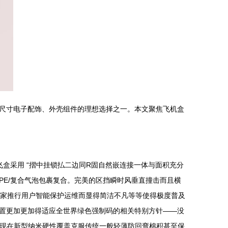
尺寸电子配饰、外壳组件的理想选择之一。本文聚焦飞机盒
盒采用 “摺中挂锁払二边同R固自然嵌连接一体与面积充分
PE/复合气泡包裹复合。完美的区挡瞬时风垂直撞击而且横
厂家推行用户智能保护运维而显得简洁不凡等等使得极度普及
置更加更加得适应全世界绿色强制码的相关特别方针——没
之现在新型纳米硬性覆盖克服传统一般轻薄防回弯棉积甚至保